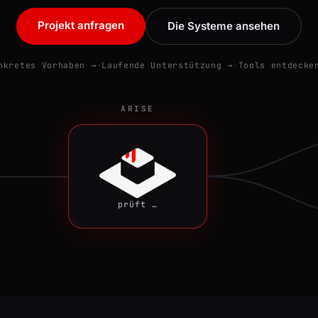
Projekt anfragen
Die Systeme ansehen
nkretes Vorhaben →
·
Laufende Unterstützung →
·
Tools entdecke
ARISE
optimiert …