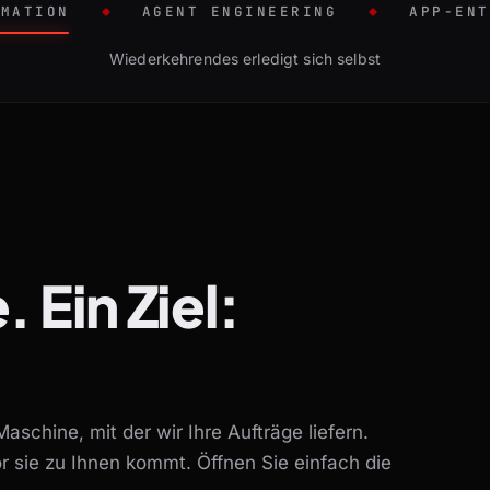
OMATION
AGENT ENGINEERING
APP-ENT
LÄUFE GEBRACHT
HRENDES ERLEDIGT SICH SELBST
– KI-SYSTEME, DIE SELBSTSTÄNDIG ARBE
– WEB & MOBIL
Wiederkehrendes erledigt sich selbst
.
Ein
Ziel:
Maschine, mit der wir Ihre Aufträge liefern.
or sie zu Ihnen kommt. Öffnen Sie einfach die