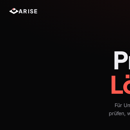
ARISE
P
L
Für U
prüfen, w