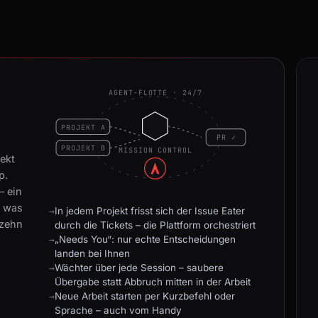
AGENT-FLOTTE · 24/7
PROJEKT A
PR ✓
PROJEKT B
MISSION CONTROL
ekt
p.
– ein
d was
In jedem Projekt frisst sich der Issue Eater
 zehn
durch die Tickets – die Plattform orchestriert
„Needs You“: nur echte Entscheidungen
landen bei Ihnen
Wächter über jede Session – saubere
Übergabe statt Abbruch mitten in der Arbeit
Neue Arbeit starten per Kurzbefehl oder
Sprache – auch vom Handy