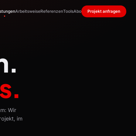
istungen
Arbeitsweise
Referenzen
Tools
Abo
Projekt anfragen
n.
s.
m: Wir
rojekt, im