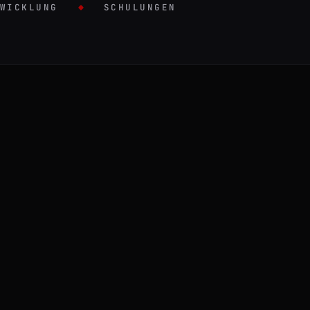
WICKLUNG
SCHULUNGEN
ITEN
E, BIS ZUM RELEASE
– IHR TEAM LERNT, DAMIT ZU ARBEITE